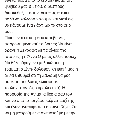
γίνεται μέσα από το ξεστοίχειωμα του 
ψυχικού μας σπιτιού, ο δεύτερος 
διασκεδάζει με την ιδέα πως πρέπει 
απλά να καλωσορίσουμε- και γιατί όχι 
να κάνουμε ένα πάρτι με- τα στοιχειά 
μας.
Ποια είναι ετούτη που κατεβαίνει, 
ασπροντυμένη απ΄ το βουνό; Να είναι 
άραγε η Σεχραζάτ με τις χίλιες της 
ιστορίες ή η Άννα Ο με τις άλλες τόσες; 
Να θέλει άραγε να μαλακώσει τη 
τραυματισμένη- δολοφονική ψυχή μας ή 
απλά επιθυμεί σα τη Σαλώμη να μας 
πάρει τα μυαλά(ας ελπίσουμε 
τουλάχιστον, όχι κυριολεκτικά); Η 
παρουσία της Άνιμα, αιθέρια σαν τον 
καπνό από το τσιγάρο, φέρνει μαζί της 
και έναν αναπόφευκτο πρωινό βήχα. Σα 
να μη μπορούμε να σχετιστούμε με την 