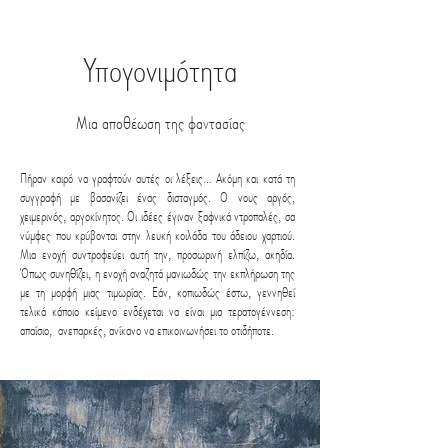
Υπογονιμότητα
Μια αποθέωση της φαντασίας
Πήραν καιρό να γραφτούν αυτές οι λέξεις… Ακόμη και κατά τη
συγγραφή με βασανίζει ένας δισταγμός. Ο νους αργός,
χειμερινός, αργοκίνητος. Οι ιδέες έγιναν ξαφνικά ντροπαλές, σα
νύμφες που κρύβονται στην λευκή κοιλάδα του άδειου χαρτιού.
Μια ενοχή συντροφεύει αυτή την, προσωρινή ελπίζω, ακηδία.
Όπως συνηθίζει, η ενοχή αναζητά μανιωδώς την εκπλήρωση της
με τη μορφή μιας τιμωρίας. Εάν, κοπιωδώς έστω, γεννηθεί
τελικά κάποιο κείμενο ενδέχεται να είναι μια τερατογέννεση:
απαίσιο, ανεπαρκές, ανίκανο να επικοινωνήσει το οτιδήποτε.