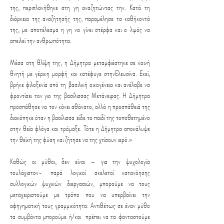
της, περιπλανήθηκε στη γη αναζητώντας την. Κατά τη
διάρκεια της αναζήτησής της, παραμέλησε τα καθήκοντά
της, με αποτέλεσμα η γη να γίνει στέρφα και ο λιμός να
απειλεί την ανθρωπότητα.
Μέσα στη θλίψη της, η Δήμητρα μεταμφιέστηκε σε κοινή
θνητή με γέρικη μορφή και κατέφυγε στηνΕλευσίνα. Εκεί,
βρήκε φιλοξενία από τη βασιλική οικογένεια και ανέλαβε να
φροντίσει τον γιο της βασίλισσας Μετάνειρας. Η Δήμητρα
προσπάθησε να τον κάνει αθάνατο, αλλά η προσπάθειά της
διακόπηκε όταν η βασίλισσα είδε το παιδί της τοποθετημένο
στην θεία φλόγα και τρόμαξε. Τότε η Δήμητρα αποκάλυψε
την θεϊκή της φύση και ζήτησε να της χτίσουν ιερό.»
Καθώς οι μύθοι, δεν είναι – για την ψυχολογία
τουλάχιστον- παρά λογικοί σκελετοί κατανόησης
συλλογικών ψυχικών διεργασιών, μπορούμε να τους
μεταχειριστούμε με τρόπο που να υπερβαίνει την
αφηγηματική τους γραμμικότητα. Αντιθέτως σε έναν μύθο
τα συμβάντα μπορούμε ή/και πρέπει να τα φανταστούμε