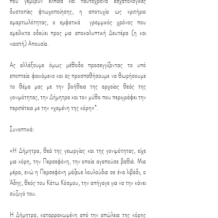
που γεμίζουν ελπίδα και ταυτόχρονα εσχατολογικές
δυστοπίες φτωχοποίησης, η αποτυχία ως κριτήριο
αμαρτωλότητας, ο εμφατικά γραμμικός χρόνος που
αμείλικτα οδεύει προς μια αποκαλυπτική Δευτέρα (η και
νιοστή) Απουσία.
Ας αλλάξουμε όμως μέθοδο προσεγγίζοντας το υπό
εποπτεία φαινόμενο και ας προσπαθήσουμε να θωρήσουμε
το θέμα μας με την βοήθεια της αρχαίας θεάς της
γονιμότητας, την Δήμητρα και τον μύθο που περιγράφει την
περιπέτεια με την «χαμένη της κόρη»*.
Συνοπτικά:
«Η Δήμητρα, θεά της γεωργίας και της γονιμότητας, είχε
μια κόρη, την Περσεφόνη, την οποία αγαπούσε βαθιά. Μια
μέρα, ενώ η Περσεφόνη μάζευε λουλούδια σε ένα λιβάδι, ο
Άδης, θεός του Κάτω Κόσμου, την απήγαγε για να την κάνει
σύζυγό του.
Η Δήμητρα, καταρρακωμένη από την απώλεια της κόρης