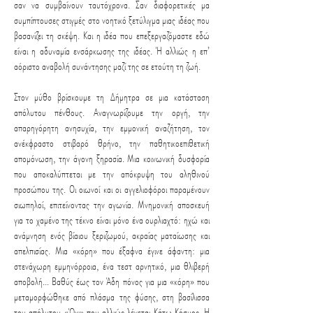
σαν να συμβαίνουν ταυτόχρονα. Σαν διαφορετικές μα
συμπίπτουσες στιγμές στο νοητικό ξετύλιγμα μιας ιδέας που
βασανίζει τη σκέψη. Και η ιδέα που επεξεργαζόμαστε εδώ
είναι η αδυναμία ενσάρκωσης της ιδέας. Ή αλλιώς η επ’
αόριστο αναβολή συνάντησης μαζί της σε ετούτη τη ζωή.
Στον μύθο βρίσκουμε τη Δήμητρα σε μια κατάσταση
απόλυτου πένθους. Αναγνωρίζουμε την οργή, την
απαρηγόρητη ανησυχία, την εμμονική αναζήτηση, τον
ανέκφραστο στιβαρό θρήνο, την παθητικοεπιθετική
απομόνωση, την άγονη ξηρασία. Μια κοινωνική δυσφορία
που αποκαλύπτεται με την απόκρυψη του αληθινού
προσώπου της. Οι οιωνοί και οι αγγελιοφόροι παραμένουν
σιωπηλοί, επιτείνοντας την αγωνία. Μνημονική αποσκευή
για το χαμένο της τέκνο είναι μόνο ένα ουρλιαχτό: ηχώ και
ανάμνηση ενός βίαιου ξεριζωμού, ακραίας ματαίωσης και
απελπισίας. Μια «κόρη» που έξαφνα έγινε άφαντη: μια
στενάχωρη εμμηνόρροια, ένα τεστ αρνητικό, μια θλιβερή
αποβολή... Βαθύς έως τον Άδη πόνος για μια «κόρη» που
μεταμορφώθηκε από πλάσμα της φύσης, στη βασίλισσα
του απόλυτου «Όχι» που αλλιώς λέγεται Κάτω Κόσμος. Η