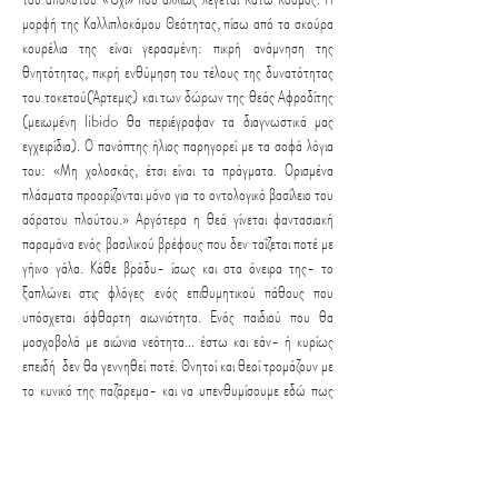
μορφή της Καλλιπλοκάμου Θεότητας, πίσω από τα σκούρα
κουρέλια της είναι γερασμένη: πικρή ανάμνηση της
θνητότητας, πικρή ενθύμηση του τέλους της δυνατότητας
του τοκετού(Άρτεμις) και των δώρων της θεάς Αφροδίτης
(μειωμένη libido θα περιέγραφαν τα διαγνωστικά μας
εγχειρίδια). Ο πανόπτης ήλιος παρηγορεί με τα σοφά λόγια
του: «Μη χολοσκάς, έτσι είναι τα πράγματα. Ορισμένα
πλάσματα προορίζονται μόνο για το οντολογικό βασίλειο του
αόρατου πλούτου.» Αργότερα η θεά γίνεται φαντασιακή
παραμάνα ενός βασιλικού βρέφους που δεν ταΐζεται ποτέ με
γήινο γάλα. Κάθε βράδυ- ίσως και στα όνειρα της- το
ξαπλώνει στις φλόγες ενός επιθυμητικού πάθους που
υπόσχεται άφθαρτη αιωνιότητα. Ενός παιδιού που θα
μοσχοβολά με αιώνια νεότητα… έστω και εάν- ή κυρίως
επειδή δεν θα γεννηθεί ποτέ. Θνητοί και θεοί τρομάζουν με
το κυνικό της παζάρεμα- και να υπενθυμίσουμε εδώ πως
το παζάρεμα συχνάζει με τα υπόλοιπα λεγόμενα «στάδια του
πένθους».
Η υπογονιμότητα είναι εκείνη η κατάσταση που πραγματικά