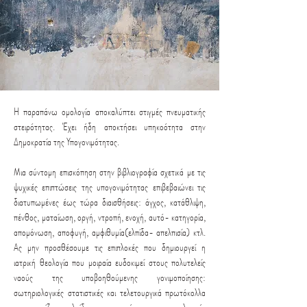
Η παραπάνω ομολογία αποκαλύπτει στιγμές πνευματικής
στειρότητας. Έχει ήδη αποκτήσει υπηκοότητα στην
Δημοκρατία της Υπογονιμότητας.
Μια σύντομη επισκόπηση στην βιβλιογραφία σχετικά με τις
ψυχικές επιπτώσεις της υπογονιμότητας επιβεβαιώνει τις
διατυπωμένες έως τώρα διαισθήσεις: άγχος, κατάθλιψη,
πένθος, ματαίωση, οργή, ντροπή, ενοχή, αυτό- κατηγορία,
απομόνωση, αποφυγή, αμφιθυμία(ελπίδα- απελπισία) κτλ.
Ας μην προσθέσουμε τις επιπλοκές που δημιουργεί η
ιατρική θεολογία που μοιραία ευδοκιμεί στους πολυτελείς
ναούς της υποβοηθούμενης γονιμοποίησης:
σωτηριολογικές στατιστικές και τελετουργικά πρωτόκολλα